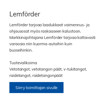
Lemförder
Lemförder tarjoaa laadukkaat vaimennus- ja
ohjausosat myös raskaaseen kalustoon.
Markkinajohtajana Lemförder tarjoaa kattavasti
varaosia niin kuorma-autoihin kuin
busseihinkin.
Tuotevalikoima
Vetotangot, vetotangon päät, v-tukitangot,
raidetangot, raidetangonpäät
Siirry toimittajan sivulle