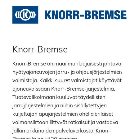
Knorr-Bremse
Knorr-Bremse on maailmanlaajuisesti johtava
hyötyajoneuvojen jarru- ja ohjausjärjestelmien
valmistaja. Kaikki suuret valmistajat käyttävät
ajoneuvoissaan Knorr-Bremse-järjestelmiä.
Tuotevalikoimaan kuuluvat täydellisten
jarrujärjestelmien ja niihin sisällytettyjen
kuljettajan apujärjestelmien ohella erilaiset
voimansiirtoon liittyvät ratkaisut ja vastaava
jälkimarkkinoiden palveluverkosto. Knorr-
Bremsellä on yli 20 maassa