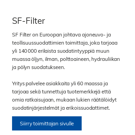
SF-Filter
SF Filter on Euroopan johtava ajoneuvo- ja
teollisuussuodattimien toimittaja, joka tarjoaa
yli 140 000 erilaista suodatintyyppiä muun
muassa öljyn, ilman, polttoaineen, hydrauliikan
ja pölyn suodatukseen.
Yritys palvelee asiakkaita yli 60 maassa ja
tarjoaa sekä tunnettuja tuotemerkkejä että
omia ratkaisujaan, mukaan lukien räätälöidyt
suodatinjärjestelmät ja erikoissuodattimet.
Siirry toimittajan sivulle