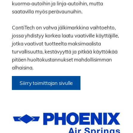
kuorma-autoihin ja linja-autoihin, mutta
saatavilla myös perävaunuihin.
ContiTech on vahva jälkimarkkina vaihtoehto,
jossa yhdistyy korkea laatu vaativille käyttäjille,
jotka vaativat tuotteelta maksimaalista
turvallisuutta, kestävyyttä ja pitkää käyttöikää
pitäen huoltokustannukset mahdollisimman
alhaisina.
Siirry toimittajan sivulle