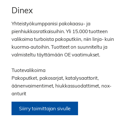
Dinex
Yhteistyökumppanisi pakokaasu- ja
pienhiukkasratkaisuihin. Yli 15.000 tuotteen
valikoima turboista pakoputkiin, niin linja- kuin
kuorma-autoihin. Tuotteet on suunniteltu ja
valmisteltu täyttämään OE vaatimukset.
Tuotevalikoima
Pakoputket, pakosarjat, katalysaattorit,
äänenvaimentimet, hiukkassuodattimet, nox-
anturit
Siirry toimittajan sivulle