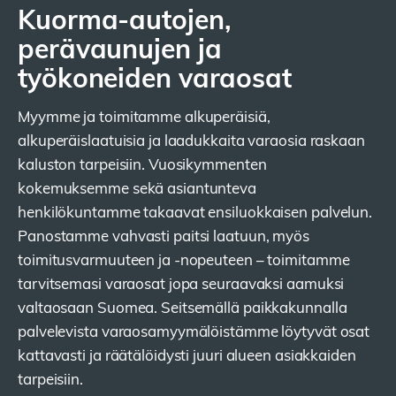
Kuorma-autojen,
perävaunujen ja
työkoneiden varaosat
Myymme ja toimitamme alkuperäisiä,
alkuperäislaatuisia ja laadukkaita varaosia raskaan
kaluston tarpeisiin. Vuosikymmenten
kokemuksemme sekä asiantunteva
henkilökuntamme takaavat ensiluokkaisen palvelun.
Panostamme vahvasti paitsi laatuun, myös
toimitusvarmuuteen ja -nopeuteen – toimitamme
tarvitsemasi varaosat jopa seuraavaksi aamuksi
valtaosaan Suomea. Seitsemällä paikkakunnalla
palvelevista varaosamyymälöistämme löytyvät osat
kattavasti ja räätälöidysti juuri alueen asiakkaiden
tarpeisiin.