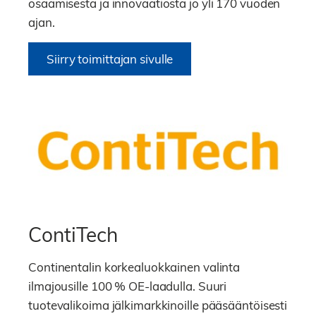
osaamisesta ja innovaatiosta jo yli 170 vuoden
ajan.
Siirry toimittajan sivulle
ContiTech
Continentalin korkealuokkainen valinta
ilmajousille 100 % OE-laadulla. Suuri
tuotevalikoima jälkimarkkinoille pääsääntöisesti