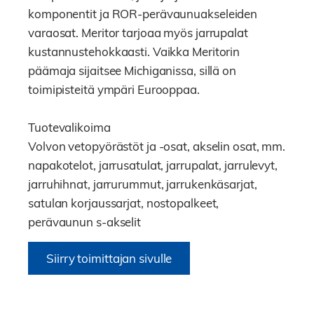
komponentit ja ROR-perävaunuakseleiden
varaosat. Meritor tarjoaa myös jarrupalat
kustannustehokkaasti. Vaikka Meritorin
päämaja sijaitsee Michiganissa, sillä on
toimipisteitä ympäri Eurooppaa.
Tuotevalikoima
Volvon vetopyörästöt ja -osat, akselin osat, mm.
napakotelot, jarrusatulat, jarrupalat, jarrulevyt,
jarruhihnat, jarrurummut, jarrukenkäsarjat,
satulan korjaussarjat, nostopalkeet,
perävaunun s-akselit
Siirry toimittajan sivulle