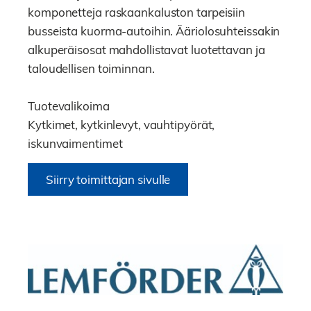
komponetteja raskaankaluston tarpeisiin
busseista kuorma-autoihin. Ääriolosuhteissakin
alkuperäisosat mahdollistavat luotettavan ja
taloudellisen toiminnan.
Tuotevalikoima
Kytkimet, kytkinlevyt, vauhtipyörät,
iskunvaimentimet
Siirry toimittajan sivulle