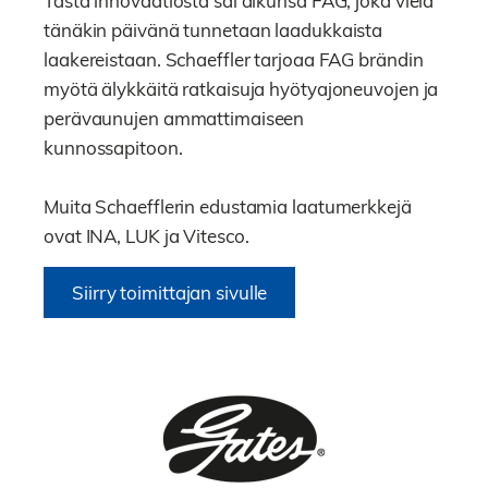
Tästä innovaatiosta sai alkunsa FAG, joka vielä
tänäkin päivänä tunnetaan laadukkaista
laakereistaan. Schaeffler tarjoaa FAG brändin
myötä älykkäitä ratkaisuja hyötyajoneuvojen ja
perävaunujen ammattimaiseen
kunnossapitoon.
Muita Schaefflerin edustamia laatumerkkejä
ovat INA, LUK ja Vitesco.
Siirry toimittajan sivulle