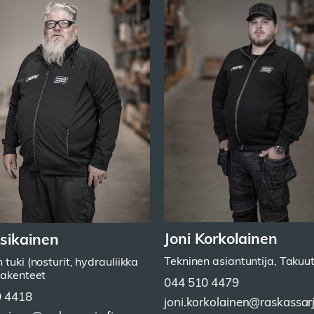
Joni Korkolainen
Asikainen
Tekninen asiantuntija, Takuu
 tuki (nosturit, hydrauliikka
rakenteet
044 510 4479
0 4418
joni.korkolainen@raskassarj