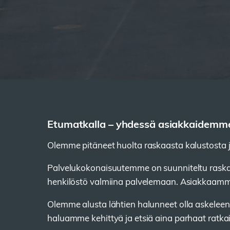
Etumatkalla – yhdessä asiakkaidemm
Olemme pitäneet huolta raskaasta kalustosta jo
Palvelukokonaisuutemme on suunniteltu raskaa
henkilöstö valmiina palvelemaan. Asiakkaamme
Olemme alusta lähtien halunneet olla askele
haluamme kehittyä ja etsiä aina parhaat ratk