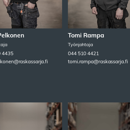
 Pelkonen
Tomi Rampa
taja
Työnjohtaja
0 4435
044 510 4421
elkonen@raskassarja.fi
tomi.rampa@raskassarja.fi