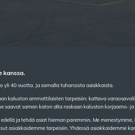
e kanssa.
 yli 40 vuotta. Ja samalla tuhansista asiakkaista.
n kaluston ammattilaisten tarpeisiin: kattava varaosaval
 saavat saman katon alta raskaan kaluston korjaamo- ja 
en edellä ja tehdä asiat hieman paremmin. Me menestymme,
aisut asiakkaidemme tarpeisiin. Yhdessä asiakkaidemme k