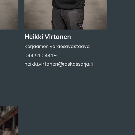
Heikki Virtanen
Korjaamon varaosavastaava
044 510 4419
heikki.virtanen@raskassarja.fi