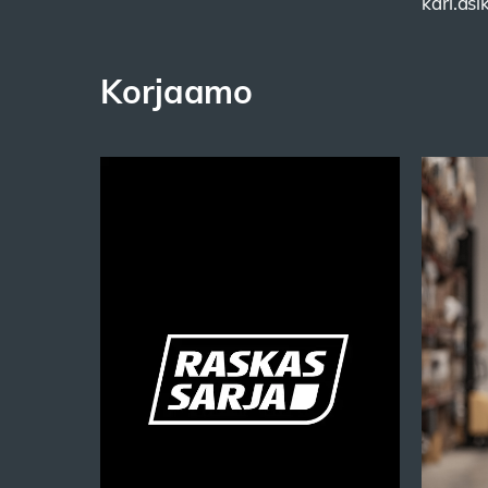
kari.as
Korjaamo