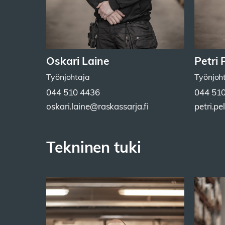
Oskari Laine
Petri
Työnjohtaja
Työnjoh
044 510 4436
044 51
oskari.laine@raskassarja.fi
petri.p
Tekninen tuki