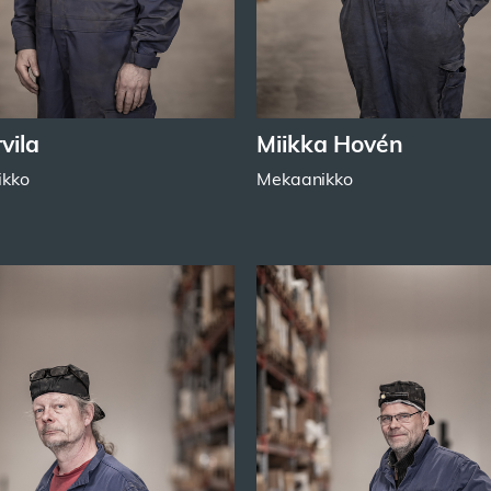
vila
Miikka Hovén
ikko
Mekaanikko