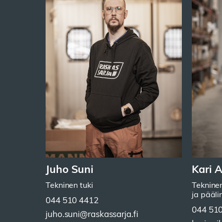
Juho Suni
Kari 
Tekninen tuki
Tekninen
ja pääli
044 510 4412
044 51
juho.suni@raskassarja.fi