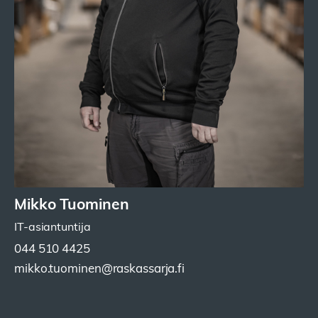
Mikko Tuominen
IT-asiantuntija
044 510 4425
mikko.tuominen@raskassarja.fi