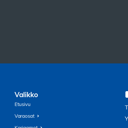
Valikko
Etusivu
T
Varaosat
Y
Korjaamot