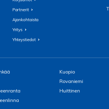
T
Partnerit
Ajankohtaista
Yritys
Yhteystiedot
nkää
Kuopio
i
Rovaniemi
eenranta
Huittinen
enlinna