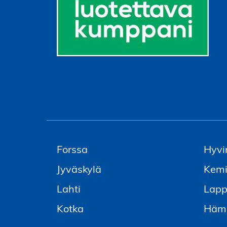
Forssa
Hyvi
Jyväskylä
Kem
Lahti
Lapp
Kotka
Häme