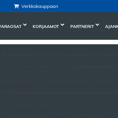
Verkkokauppaan
VARAOSAT
KORJAAMOT
PARTNERIT
AJAN
ZF Aftermarket
tuotemerkit
WABCO,
i
, jonka tunnetut
ovat
pääosin suoraan v
t nämä ensiasennuslaatuiset varaosat
ps://raskassarja247.fi/ – tilaukset arkisin aina klo 19 asti!
luotettavan matkan myös huollon ja korjauksen jäl
aavat
 pysy kuulolla ja seuraa meitä!
ABCO #Sachs #Lemförder #TRW #LaatuRatkaisee #Varaos