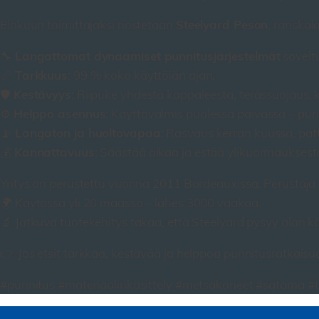
Steelyard Peson
Elokuun toimittajaksi nostetaan
, ranskal
Langattomat dynaamiset punnitusjärjestelmät
🔧
soveltu
Tarkkuus
📏
: 99 % koko käyttöiän ajan.
Kestävyys
🛡️
: Riipuke yhdestä kappaleesta, terässuojaus, k
Helppo asennus
⚙️
: Käyttövalmis puolessa päivässä – pu
Langaton ja huoltovapaa
📡
: Rasvaus kerran kuussa, patt
Kannattavuus
💰
: Säästää aikaa ja estää ylikuormauksest
Yritys on perustettu vuonna 2011 Bordeauxissa. Perustaja
🌍 Käytössä yli 20 maassa – lähes 3000 vaakaa.
🔬 Jatkuva tuotekehitys takaa, että Steelyard pysyy alan kä
👉 Jos etsit tarkkaa, kestävää ja helppoa punnitusratkaisu
#punnitus #materiaalinkäsittely #metsäkoneet #satama #t