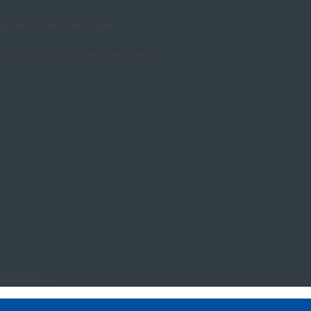
kkuuden ja tehokkuuden.
skoneisiin ja satamanostureihin.
toimittaja