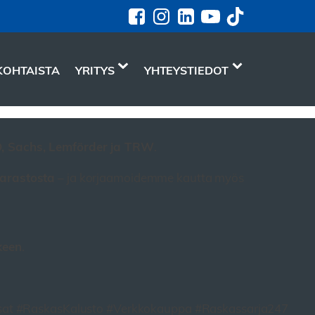
KOHTAISTA
YRITYS
YHTEYSTIEDOT
 Sachs, Lemförder ja TRW
.
arastosta
– ja korjaamoidemme kautta myös
keen
.
at #RaskasKalusto #Verkkokauppa #Raskassarja247