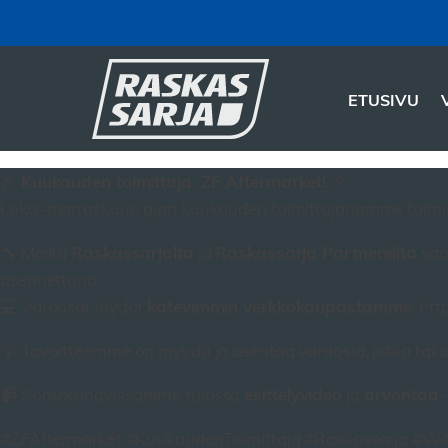
ETUSIVU
Kuukauden toimittaja: ZF Aftermarket!
🎉
🎉
Loka–marraskuun ajan kuukauden toimittajanamme toimi
Raskassarjalta
Raskassarja Partnereilta
🔧 Meiltä
ja
saa
asennettuna.
kätevimmin verkkokaupastamme
💻 Varaosat löydät
: htt
💡 Tavoitteemme on myydä ja asentaa varaosia, jotka tak
esittelyvideo
arvontaa
📹 Somekanavissamme tulossa
ja
–
#ZFAftermarket #KuukaudenToimittaja #Raskassarja #W