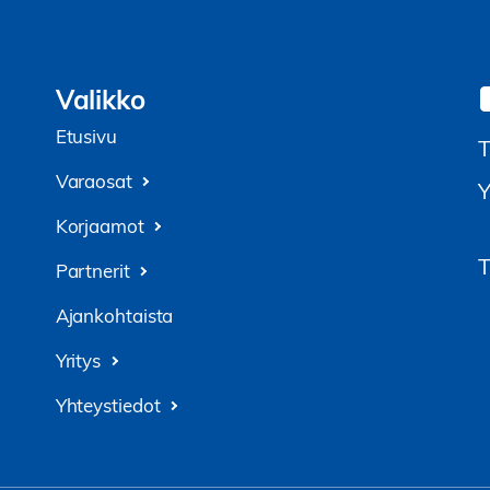
Valikko
Etusivu
T
Varaosat
Y
Korjaamot
T
Partnerit
Ajankohtaista
Yritys
Yhteystiedot