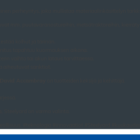
ainen perheyritys, joka mullistaa materiaalinkäsittelyn tar
vat mm. puutavaranostureihin, metsätraktoreihin, kierräty
estää kolhut ja tärinän.
nnitus tapahtuu kuormauksen aikana.
erin vaihto tai akun lataus tarvittaessa.
a aiheutuvat sanktiot.
David Accambray
on tuotteiden keksijä ja kehittäjä.
rjessä.
a, Steelyard on varma valinta.
eollisuus #teknologia #innovaatiot #Steelyard #kuukauden