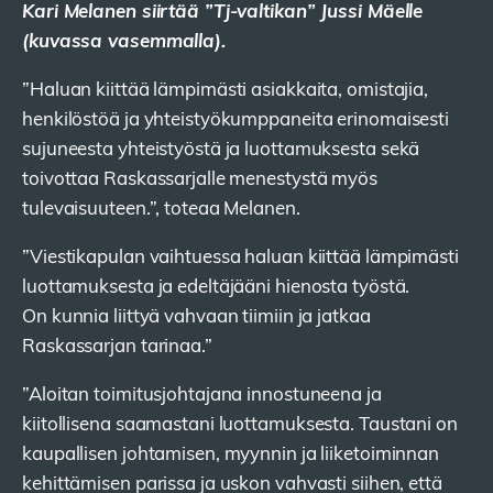
Kari Melanen siirtää ”Tj-valtikan” Jussi Mäelle
(kuvassa vasemmalla).
”Haluan kiittää lämpimästi asiakkaita, omistajia,
henkilöstöä ja yhteistyökumppaneita erinomaisesti
sujuneesta yhteistyöstä ja luottamuksesta sekä
toivottaa Raskassarjalle menestystä myös
tulevaisuuteen.”, toteaa Melanen.
”Viestikapulan vaihtuessa haluan kiittää lämpimästi
luottamuksesta ja edeltäjääni hienosta työstä.
On kunnia liittyä vahvaan tiimiin ja jatkaa
Raskassarjan tarinaa.”
”Aloitan toimitusjohtajana innostuneena ja
kiitollisena saamastani luottamuksesta. Taustani on
kaupallisen johtamisen, myynnin ja liiketoiminnan
kehittämisen parissa ja uskon vahvasti siihen, että