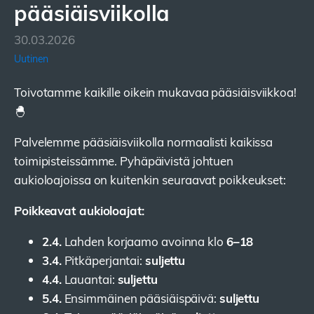
pääsiäisviikolla
30.03.2026
Uutinen
Toivotamme kaikille oikein mukavaa pääsiäisviikkoa!
🐣
Palvelemme pääsiäisviikolla normaalisti kaikissa
toimipisteissämme. Pyhäpäivistä johtuen
aukioloajoissa on kuitenkin seuraavat poikkeukset:
Poikkeavat aukioloajat:
2.4.
6–18
Lahden korjaamo avoinna klo
3.4.
suljettu
Pitkäperjantai:
4.4.
suljettu
Lauantai:
5.4.
suljettu
Ensimmäinen pääsiäispäivä: