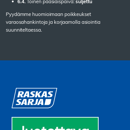
6.4.
suljettu
Toinen pääsiäispäivä:
Pyydämme huomioimaan poikkeukset
varaosahankintoja ja korjaamolla asiointia
suunniteltaessa.