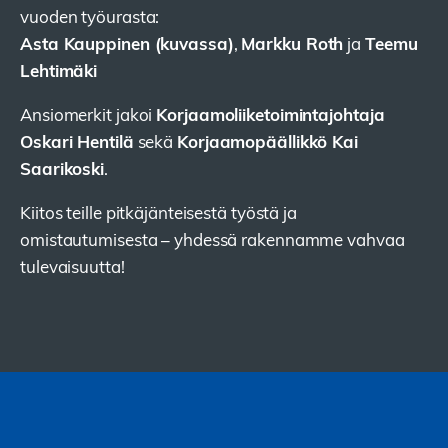
vuoden työurasta:
Asta Kauppinen (kuvassa)
Markku Roth
Teemu
,
ja
Lehtimäki
Korjaamoliiketoimintajohtaja
Ansiomerkit jakoi
Oskari Hentilä
Korjaamopäällikkö Kai
sekä
Saarikoski
.
Kiitos teille pitkäjänteisestä työstä ja
omistautumisesta – yhdessä rakennamme vahvaa
tulevaisuutta!