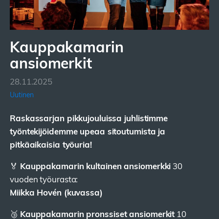
Kauppakamarin
ansiomerkit
28.11.2025
Uutinen
Raskassarjan pikkujouluissa juhlistimme
työntekijöidemme upeaa sitoutumista ja
pitkäaikaisia työuria!
Kauppakamarin kultainen ansiomerkki
🏅
30
vuoden työurasta:
Miikka Hovén (kuvassa)
Kauppakamarin pronssiset ansiomerkit
🥉
10