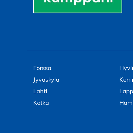
Forssa
Hyvi
Jyväskylä
Kem
Lahti
Lapp
Kotka
Häme