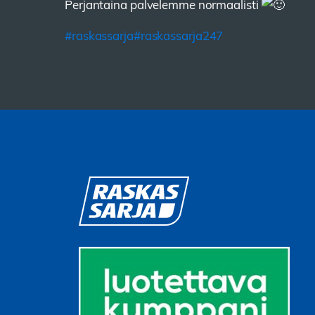
Perjantaina palvelemme normaalisti
#raskassarja
#raskassarja247