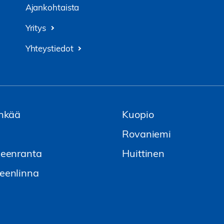
Ajankohtaista
Yritys
Yhteystiedot
nkää
Kuopio
i
Rovaniemi
eenranta
Huittinen
enlinna