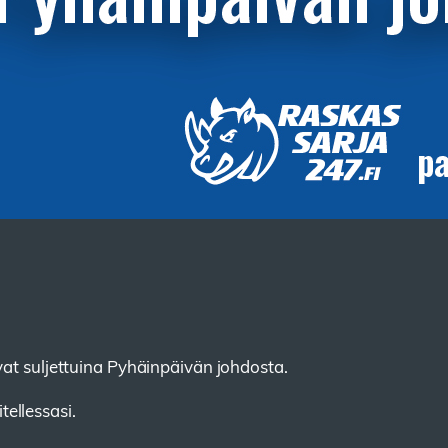
vat suljettuina Pyhäinpäivän johdosta.
ellessasi.