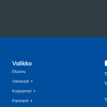
Valikko
Etusivu
T
Varaosat
Y
Korjaamot
T
Partnerit